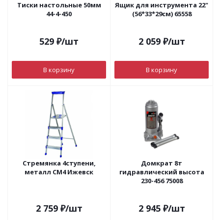
Тиски настольные 50мм
Ящик для инструмента 22"
44-4-450
(56*33*29см) 65558
529
₽
/шт
2 059
₽
/шт
В корзину
В корзину
Стремянка 4ступени,
Домкрат 8т
металл СМ4 Ижевск
гидравлический высота
230-456 75008
2 759
₽
/шт
2 945
₽
/шт