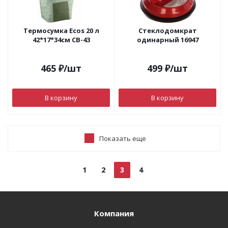
Термосумка Ecos 20 л
Стеклодомкрат
42*17*34см CВ-43
одинарный 16947
465
₽
/шт
499
₽
/шт
В корзину
В корзину
Показать еще
1
2
3
4
Компания