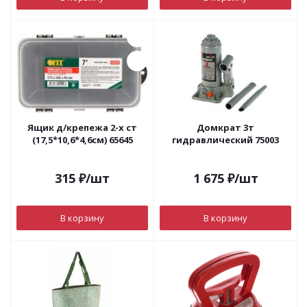
Ящик д/крепежа 2-х ст
Домкрат 3т
(17,5*10,6*4,6см) 65645
гидравлический 75003
315
₽
/шт
1 675
₽
/шт
В корзину
В корзину