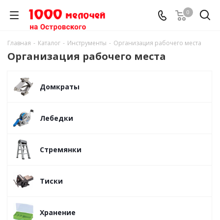
0
Главная
-
Каталог
-
Инструменты
-
Организация рабочего места
Организация рабочего места
Домкраты
Лебедки
Стремянки
Тиски
Хранение