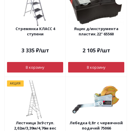
Стремянка КЛАСС 4
Ящик д/инструмента
ступени
пластик.22" 65560
3 335
₽
/шт
2 105
₽
/шт
В корзину
В корзину
АКЦИЯ
Лестница 3х9 ступ.
Лебедка 0,8т с червячной
2,02м/3,39м/4,76м вес
подачей 75066