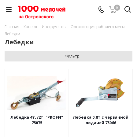
0
Главная
-
Каталог
-
Инструменты
-
Организация рабочего места
-
Лебедки
Лебедки
Фильтр
Лебедка 4т. /2т. "PROFFI"
Лебедка 0,8т с червячной
75075
подачей 75066