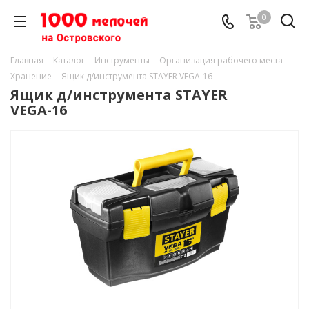
0
Главная
-
Каталог
-
Инструменты
-
Организация рабочего места
-
Хранение
-
Ящик д/инструмента STAYER VEGA-16
Ящик д/инструмента STAYER
VEGA-16