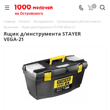
0
Главная
-
Каталог
-
Инструменты
-
Организация рабочего места
-
Хранение
-
Ящик д/инструмента STAYER VEGA-21
Ящик д/инструмента STAYER
VEGA-21