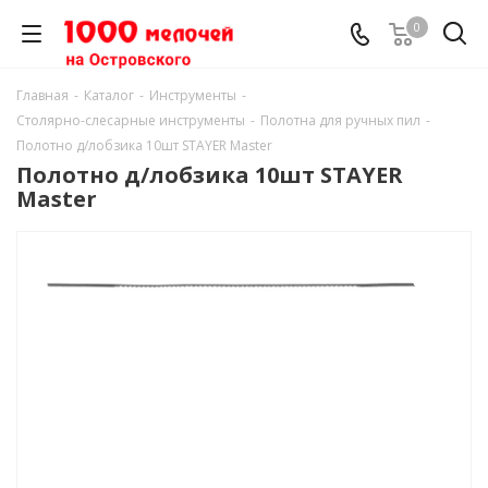
0
Главная
-
Каталог
-
Инструменты
-
Столярно-слесарные инструменты
-
Полотна для ручных пил
-
Полотно д/лобзика 10шт STAYER Master
Полотно д/лобзика 10шт STAYER
Master