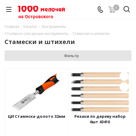
0
Главная
-
Каталог
-
Инструменты
-
Столярно-слесарные инструменты
-
Стамески и штихели
Стамески и штихели
Фильтр
ЦИ Стамеска-долото 32мм
Резаки по дереву набор
6шт 43410