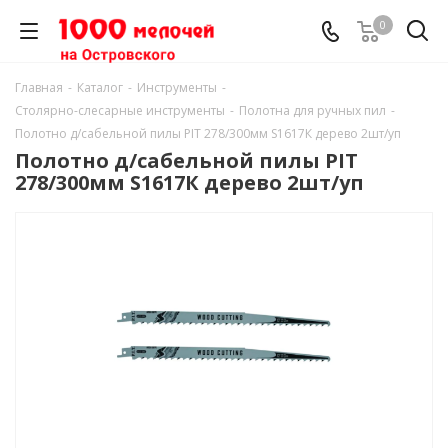
0
Главная
-
Каталог
-
Инструменты
-
Столярно-слесарные инструменты
-
Полотна для ручных пил
-
Полотно д/сабельной пилы PIT 278/300мм S1617К дерево 2шт/уп
Полотно д/сабельной пилы PIT
278/300мм S1617К дерево 2шт/уп