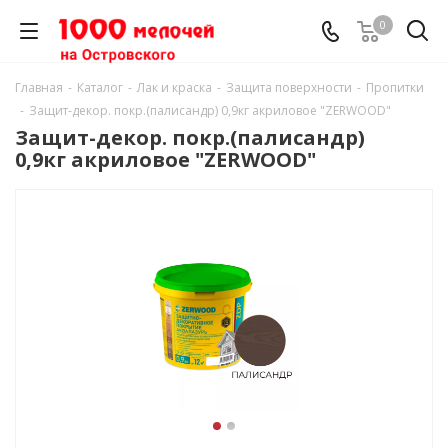
0
Главная
-
Каталог
-
Лак и краска
-
Защита поверхности
-
Пропитки
-
Защит-декор. покр.(палисандр) 0,9кг акриловое "ZERWOOD"
Защит-декор. покр.(палисандр)
0,9кг акриловое "ZERWOOD"