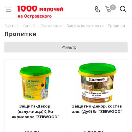
0
Главная
-
Каталог
-
Лак и краска
-
Защита поверхности
-
Пропитки
Пропитки
Фильтр
Защита-Декор.
Защитно-декор. состав
(калужница) 0,9кг
алк. (Дуб) 3л "ZERWOOD"
акриловое "ZERWOOD"