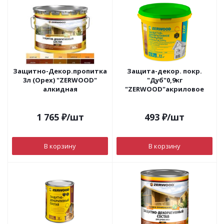
Защитно-Декор.пропитка
Защита-декор. покр.
3л (Орех) "ZERWOOD"
"Дуб"0,9кг
алкидная
"ZERWOOD"акриловое
1 765
₽
/шт
493
₽
/шт
В корзину
В корзину