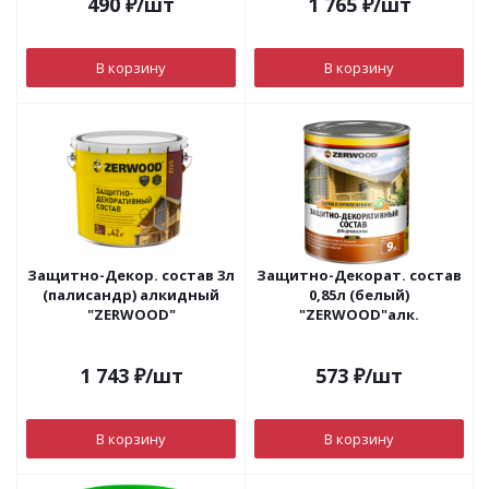
490
₽
/шт
1 765
₽
/шт
В корзину
В корзину
Защитно-Декор. состав 3л
Защитно-Декорат. состав
(палисандр) алкидный
0,85л (белый)
"ZERWOOD"
"ZERWOOD"алк.
1 743
₽
/шт
573
₽
/шт
В корзину
В корзину