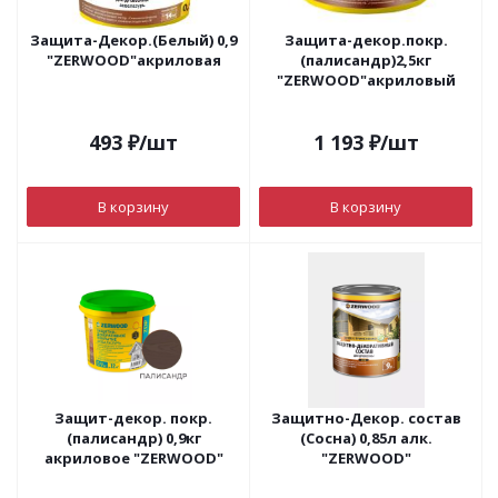
Защита-Декор.(Белый) 0,9
Защита-декор.покр.
"ZERWOOD"акриловая
(палисандр)2,5кг
"ZERWOOD"акриловый
493
₽
/шт
1 193
₽
/шт
В корзину
В корзину
Защит-декор. покр.
Защитно-Декор. состав
(палисандр) 0,9кг
(Сосна) 0,85л алк.
акриловое "ZERWOOD"
"ZERWOOD"