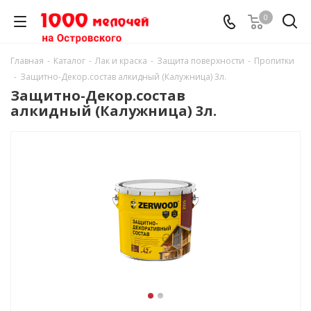
0
Главная
-
Каталог
-
Лак и краска
-
Защита поверхности
-
Пропитки
-
Защитно-Декор.состав алкидный (Калужница) 3л.
Защитно-Декор.состав
алкидный (Калужница) 3л.