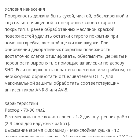
Условия нанесения
Поверхность должна быть сухой, чистой, обезжиренной и
тщательно очищенной от непрочных слоев старого
покрытия. С ранее обработанных масляной краской
поверхностей удалить остатки старого покрытия при
помощи скребка, жесткой щетки или шкурки. При
обновлении декоративных покрытий поверхность
достаточно слегка отшлифовать, обеспылить. Дефекты и
неровности выровнять с помощью шпаклевки по дереву
SHD. Если поверхность поражена плесенью или грибком, то
необходимо обработать отбеливателем ОТ-1. Для
максимальной защиты обработать соответствующим
антисептиком ANR-9 или AV-5.
Характеристики
Расход - 70-90 г/м2.
Рекомендованное кол-во слоев - 1-2 для внутренних работ
(2-3 слоя для наружных работ).
Высыхание (время фиксации) - Межслойная сушка - 12
часов, полное высыхание - 24 часа при температуре +20˚С и