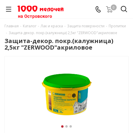
0
Главная
-
Каталог
-
Лак и краска
-
Защита поверхности
-
Пропитки
-
Защита-декор. покр.(калужница) 2,5кг "ZERWOOD"акриловое
Защита-декор. покр.(калужница)
2,5кг "ZERWOOD"акриловое