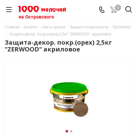
0
Главная
-
Каталог
-
Лак и краска
-
Защита поверхности
-
Пропитки
-
Защита-декор. покр.(орех) 2,5кг "ZERWOOD" акриловое
Защита-декор. покр.(орех) 2,5кг
"ZERWOOD" акриловое