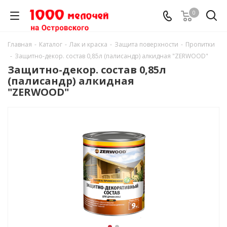
0
Главная
-
Каталог
-
Лак и краска
-
Защита поверхности
-
Пропитки
-
Защитно-декор. состав 0,85л (палисандр) алкидная "ZERWOOD"
Защитно-декор. состав 0,85л
(палисандр) алкидная
"ZERWOOD"