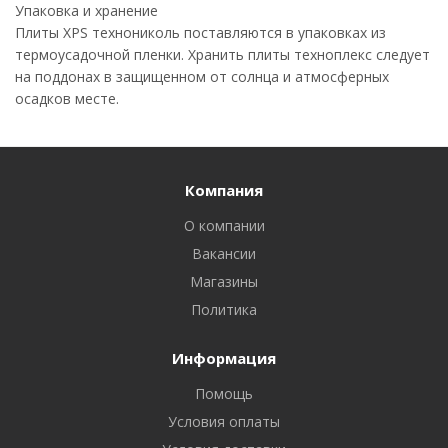
Упаковка и хранение
Плиты XPS технониколь поставляются в упаковках из
термоусадочной пленки. Хранить плиты техноплекс следует
на поддонах в защищенном от солнца и атмосферных
осадков месте.
Компания
О компании
Вакансии
Магазины
Политика
Информация
Помощь
Условия оплаты