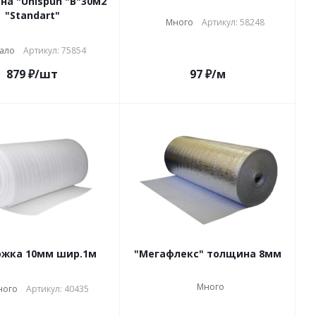
а "Uhispun "В"30м2
"Standart"
Много
Артикул: 58248
ало
Артикул: 75854
879
₽
/шт
97
₽
/м
Подложка 10мм шир.1м
"Мегафлекс" толщина 8мм
Много
ного
Артикул: 40435