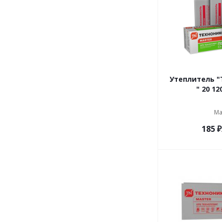
Утеплитель "
" 20 12
Ма
185
₽