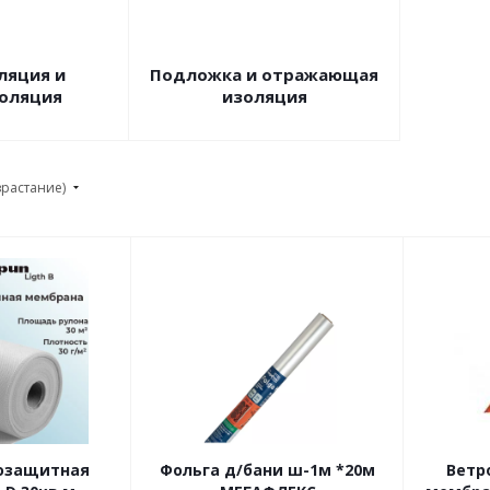
ляция и
Подложка и отражающая
оляция
изоляция
зрастание)
гозащитная
Фольга д/бани ш-1м *20м
Ветр