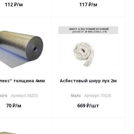
112
₽
/м
117
₽
/м
лекс" толщина 4мм
Асбестовый шнур пух 2м
ного
Артикул: 58253
Мало
Артикул: 73528
70
₽
/м
669
₽
/шт