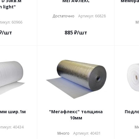
D 30кв.м
МЕГАФЛЕКС
мембран
 light"
Достаточно
Артикул: 66828
тикул: 60966
М
₽
/шт
885
₽
/шт
5мм шир.1м
"Мегафлекс" толщина
10мм
тикул: 40434
М
Много
Артикул: 40431