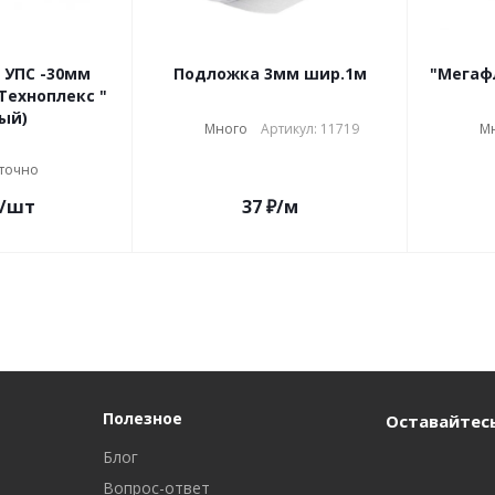
 УПС -30мм
Подложка 3мм шир.1м
"Мегаф
 Техноплекс "
ый)
Много
Артикул: 11719
М
точно
/шт
37
₽
/м
Полезное
Оставайтесь
Блог
Вопрос-ответ