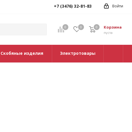
+7 (3476) 32-81-83
Войти
Корзина
0
0
0
0
пуста
Скобяные изделия
Электротовары