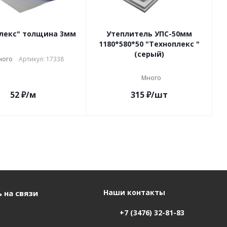
лекс" толщина 3мм
Утеплитель УПС-50мм
1180*580*50 "Техноплекс "
(серый)
ного
Артикул: 17338
Много
52
₽
/м
315
₽
/шт
Наши контакты
 на связи
+7 (3476) 32-81-83