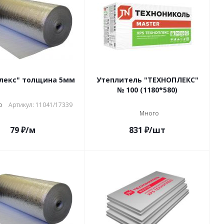
лекс" толщина 5мм
Утеплитель "ТЕХНОПЛЕКС"
№ 100 (1180*580)
о
Артикул: 11041/17339
Много
79
₽
/м
831
₽
/шт