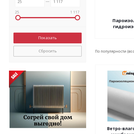
25
1 117
Пароизо
гидроиз
Сбросить
По популярности (во
Ветро-вла