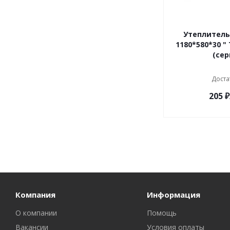
Утеплитель
1180*580*30 "
(сер
Доста
205
₽
Компания
Информация
О компании
Помощь
Вакансии
Условия оплаты