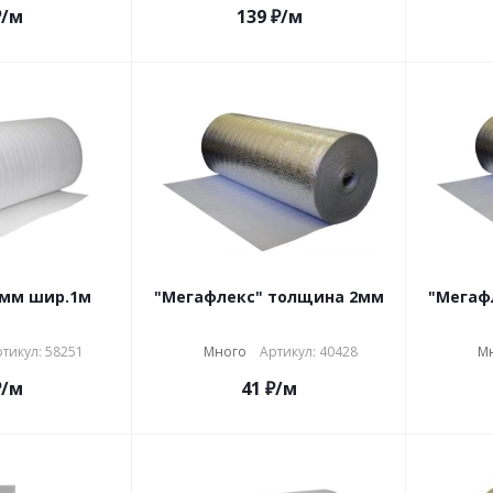
₽
/м
139
₽
/м
Подложка 4мм шир.1м
"Мегафлекс" толщина 2мм
"Мегаф
тикул: 58251
Много
Артикул: 40428
М
₽
/м
41
₽
/м