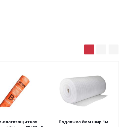
о-влагозащитная
Подложка 8мм шир.1м