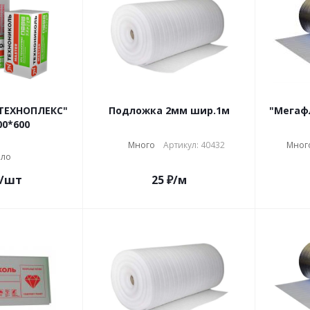
ТЕХНОПЛЕКС"
Подложка 2мм шир.1м
"Мегаф
00*600
Много
Артикул: 40432
Мног
ло
/шт
25
₽
/м