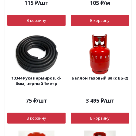
115
₽
/шт
105
₽
/м
В корзину
В корзину
13344 Рукав армиров. d-
Баллон газовый 8л (с ВБ-2)
6мм, черный 1метр
75
₽
/шт
3 495
₽
/шт
В корзину
В корзину