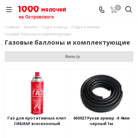
0
Главная
-
Каталог
-
Сад и огород
-
Отдых и пикник
-
Газовые баллоны и комплектующие
Газовые баллоны и комплектующие
Фильтр
Газ для протативных плит
650927 Рукав армир. d-9мм
СИБИАР всесезонный
черный 1м