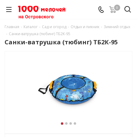
0
Главная
-
Каталог
-
Сад и огород
-
Отдых и пикник
-
Зимний отдых
-
Санки-ватрушка (тюбинг) ТБ2К-95
Санки-ватрушка (тюбинг) ТБ2К-95