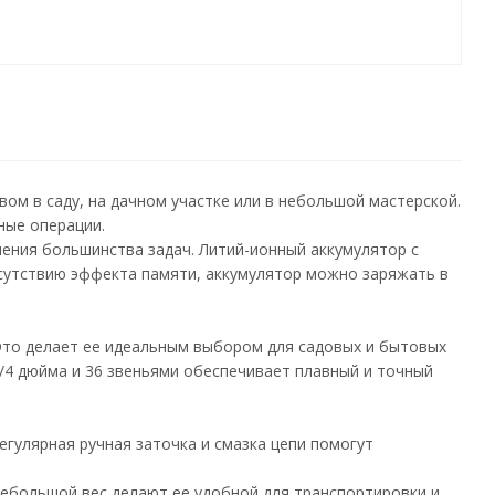
вом в саду, на дачном участке или в небольшой мастерской.
ные операции.
ения большинства задач. Литий-ионный аккумулятор с
сутствию эффекта памяти, аккумулятор можно заряжать в
 Это делает ее идеальным выбором для садовых и бытовых
1/4 дюйма и 36 звеньями обеспечивает плавный и точный
егулярная ручная заточка и смазка цепи помогут
 небольшой вес делают ее удобной для транспортировки и