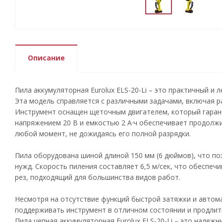
Описание
Пила аккумуляторная Eurolux ELS-20-Li – это практичный и 
Эта модель справляется с различными задачами, включая ра
Инструмент оснащен щеточным двигателем, который гарант
напряжением 20 В и емкостью 2 А·ч обеспечивает продолж
любой момент, не дожидаясь его полной разрядки.
Пила оборудована шиной длиной 150 мм (6 дюймов), что п
нужд. Скорость пиления составляет 6,5 м/сек, что обеспеч
рез, подходящий для большинства видов работ.
Несмотря на отсутствие функций быстрой затяжки и автомат
поддерживать инструмент в отличном состоянии и продлить
Пила цепная аккумуляторная Eurolux ELS-20-Li – это наде