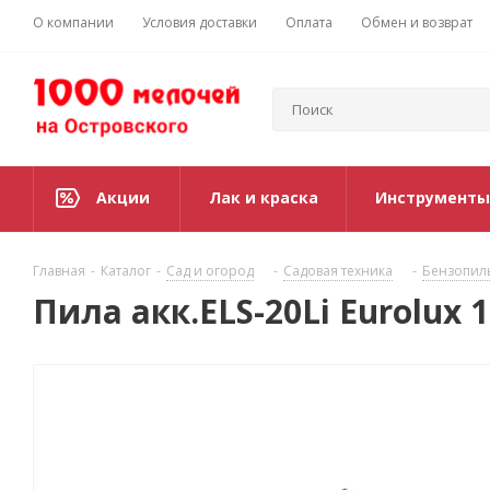
О компании
Условия доставки
Оплата
Обмен и возврат
Акции
Лак и краска
Инструменты
Главная
-
Каталог
-
Сад и огород
-
Садовая техника
-
Бензопил
Пила акк.ELS-20Li Eurolux 