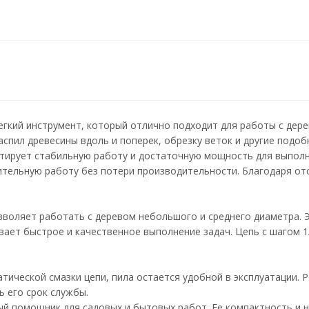
легкий инструмент, который отлично подходит для работы с дере
спил древесины вдоль и поперек, обрезку веток и другие подоб
ирует стабильную работу и достаточную мощность для выполн
ительную работу без потери производительности. Благодаря от
озволяет работать с деревом небольшого и среднего диаметра.
ивает быстрое и качественное выполнение задач. Цепь с шагом 
ической смазки цепи, пила остается удобной в эксплуатации. Р
 его срок службы.
жный помощник для садовых и бытовых работ. Ее компактность и