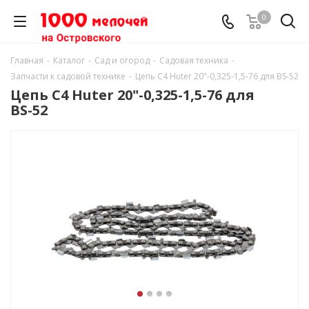
0
Главная
-
Каталог
-
Сад и огород
-
Садовая техника
-
Запчасти к садовой технике
-
Цепь С4 Huter 20"-0,325-1,5-76 для BS-52
Цепь С4 Huter 20"-0,325-1,5-76 для
BS-52