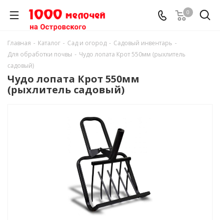
0
Главная
-
Каталог
-
Сад и огород
-
Садовый инвентарь
-
Для обработки почвы
-
Чудо лопата Крот 550мм (рыхлитель
садовый)
Чудо лопата Крот 550мм
(рыхлитель садовый)