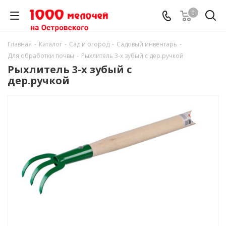
0
Главная
-
Каталог
-
Сад и огород
-
Садовый инвентарь
-
Для обработки почвы
-
Рыхлитель 3-х зубый с дер.ручкой
Рыхлитель 3-х зубый с
дер.ручкой