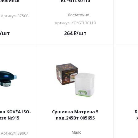
елябинск
KC*GTL30110
Достаточно
Артикул: 37500
Артикул: KC*GTL30110
/шт
264
₽
/шт
ка KOVEA ISO-
Сушилка Матрена 5
Б
езо №915
под.245Вт 005655
Мало
Артикул: 39907