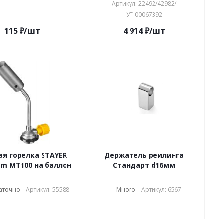
Артикул: 22492/42982/
УТ-00067392
115
₽
/шт
4 914
₽
/шт
ая горелка STAYER
Держатель рейлинга
m MT100 на баллон
Стандарт d16мм
аточно
Артикул: 55588
Много
Артикул: 6567