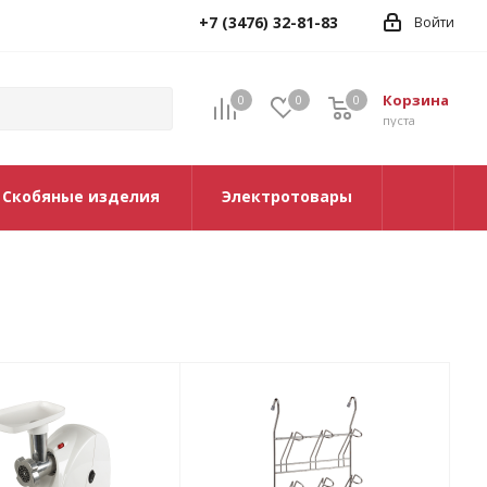
+7 (3476) 32-81-83
Войти
Корзина
0
0
0
0
пуста
Скобяные изделия
Электротовары