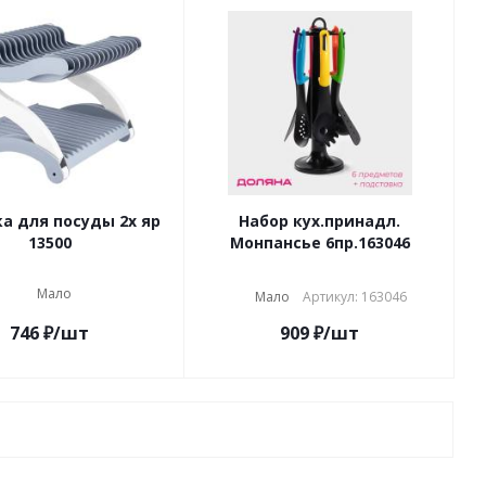
а для посуды 2х яр
Набор кух.принадл.
13500
Монпансье 6пр.163046
Мало
Мало
Артикул: 163046
746
₽
/шт
909
₽
/шт