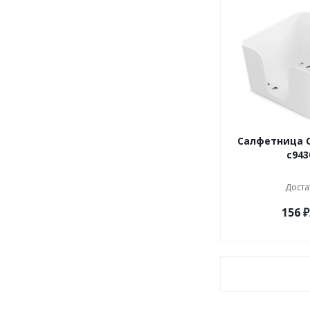
Салфетница С
с943
Доста
156
₽