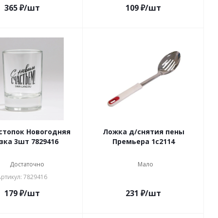
365
₽
/шт
109
₽
/шт
стопок Новогодняя
Ложка д/снятия пены
зка 3шт 7829416
Премьера 1с2114
Достаточно
Мало
Артикул: 7829416
179
₽
/шт
231
₽
/шт