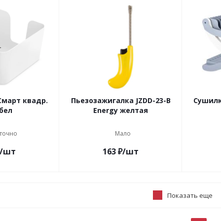
март квадр.
Пьезозажигалка JZDD-23-В
Сушилк
бел
Energy желтая
точно
Мало
/шт
163
₽
/шт
Показать еще