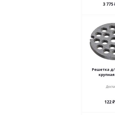
3 775
Решетка д
крупная 
Доста
122
₽