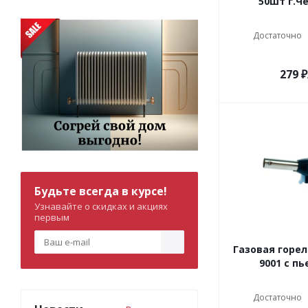
50шт г.Ч
Достаточно
279
₽
Будьте всегда в курсе!
Узнавайте о скидках и акциях
первым
Газовая горел
9001 с пь
Достаточно