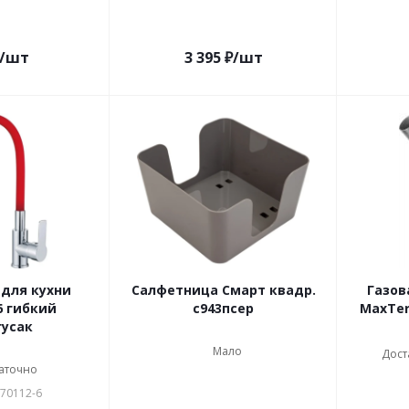
/шт
3 395
₽
/шт
для кухни
Салфетница Смарт квадр.
Газов
6 гибкий
с943псер
MaxTer
гусак
Мало
Дост
аточно
 70112-6