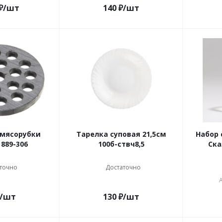
₽
/шт
140
₽
/шт
/мясорубки
Тарелка суповая 21,5см
Набор 
889-306
100б-ствч8,5
Ска
точно
Достаточно
/шт
130
₽
/шт