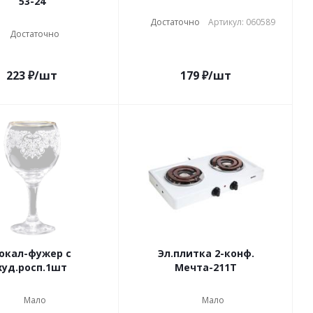
53-24
Достаточно
Артикул: 060589
Достаточно
223
₽
/шт
179
₽
/шт
окал-фужер с
Эл.плитка 2-конф.
худ.росп.1шт
Мечта-211Т
Мало
Мало