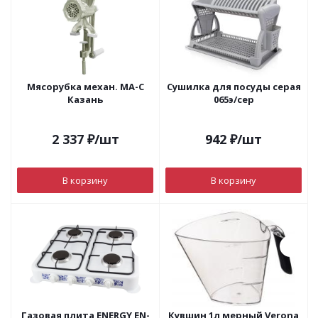
Мясорубка механ. МА-С
Сушилка для посуды серая
Казань
065э/сер
2 337
₽
/шт
942
₽
/шт
В корзину
В корзину
Газовая плита ENERGY EN-
Кувшин 1л мерный Verona