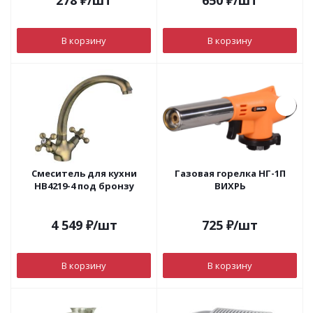
278
₽
/шт
650
₽
/шт
В корзину
В корзину
Смеситель для кухни
Газовая горелка НГ-1П
НВ4219-4 под бронзу
ВИХРЬ
4 549
₽
/шт
725
₽
/шт
В корзину
В корзину