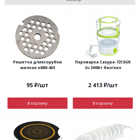
Решетка д/мясорубки
Пароварка Сакура-7213GR
мелкая о889-403
2ч 500Вт бел/зел
95
₽
/шт
2 413
₽
/шт
В корзину
В корзину