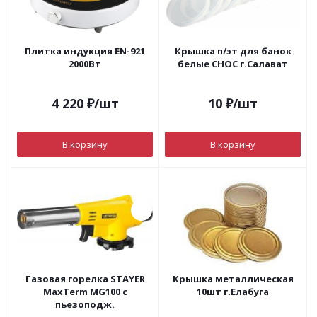
Плитка индукция EN-921
Крышка п/эт для банок
2000Вт
белые СНОС г.Салават
4 220
₽
/шт
10
₽
/шт
В корзину
В корзину
Газовая горелка STAYER
Крышка металлическая
MaxTerm MG100 с
10шт г.Елабуга
пьезоподж.