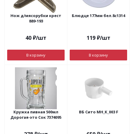
Нож д/мясорубки крест
Блюдце 177мм бел.8с1314
889-193
40
₽
/шт
119
₽
/шт
В корзину
В корзину
Кружка пивная 500мл
ВБ Сито МН_К_003 F
Дорогая-это Сок 7374095