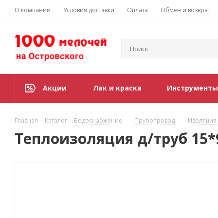
О компании
Условия доставки
Оплата
Обмен и возврат
Акции
Лак и краска
Инструменты
Главная
-
Каталог
-
Водоснабжение
-
Трубопровод
-
Изоляция 
Теплоизоляция д/труб 15*