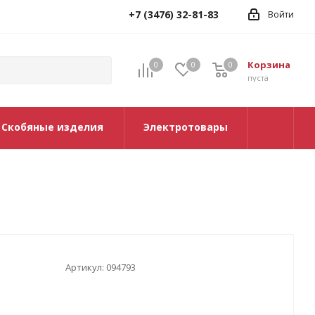
+7 (3476) 32-81-83
Войти
Корзина
0
0
0
0
пуста
Скобяные изделия
Электротовары
Артикул:
094793