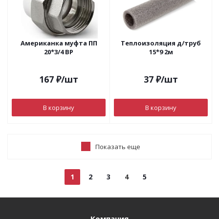
Американка муфта ПП
Теплоизоляция д/труб
20*3/4 ВР
15*9 2м
167
₽
/шт
37
₽
/шт
В корзину
В корзину
Показать еще
1
2
3
4
5
Компания