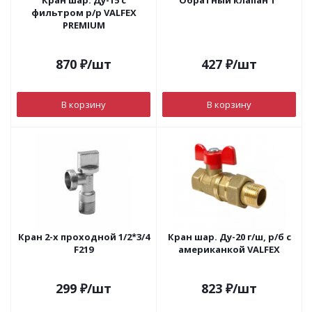
Кран шар. Ду-15 с
Обратный клапан 1"
фильтром р/р VALFEX
PREMIUM
870
₽
/шт
427
₽
/шт
В корзину
В корзину
Кран 2-х проходной 1/2*3/4
Кран шар. Ду-20 г/ш, р/б с
F219
американкой VALFEX
299
₽
/шт
823
₽
/шт