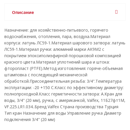
Описание
Назначение: для хозяйственно-питьевого, горячего
водоснабжения, отопления, пара, воздуха.Материал
корпуса: латунь ЛС59-1.Материал шарового затвора: латунь
ЛС59-1.Материал ручки: алюминий марки АК9М2 с
покрытием эпоксиполиэфирной порошковой композицией
красного цвета.Материал уплотнений шара и штока:
фторопласт (PTFE).Метод изготовления: горяче-объемная
штамповка с последующей механической
обработкой.Присоединительная резьба: 3/4".Температура
эксплуатации: -20 +150 С.Класс по эффективному диаметру:
полнопроходной.Класс герметичности затвора: А.Кран для
воды, 3/4" (20 мм), ручка, с американкой, Valfex, 11Б27фт1М,
VF.225.LR1.034..Бренд Valfex Страна производства Турция
Тип кран Назначение для воды Управление ручка Диаметр
подключения 3/4" (20 мм)