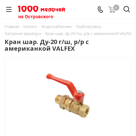
0
Главная
-
Каталог
-
Водоснабжение
-
Трубопровод
-
Запорная арматура
-
Кран шар. Ду-20 г/ш, р/р с американкой VALFEX
Кран шар. Ду-20 г/ш, р/р с
американкой VALFEX