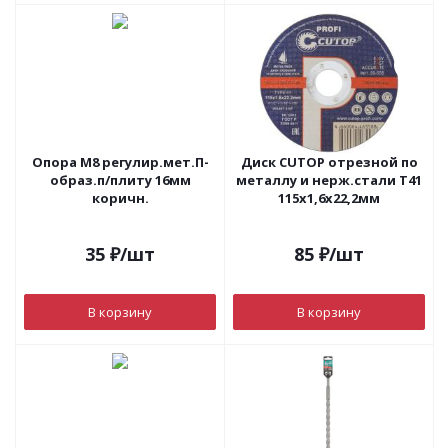
Опора М8 регулир.мет.П-
Диск CUTOP отрезной по
образ.п/плиту 16мм
металлу и нерж.стали T41
коричн.
115х1,6х22,2мм
35
₽
/шт
85
₽
/шт
В корзину
В корзину