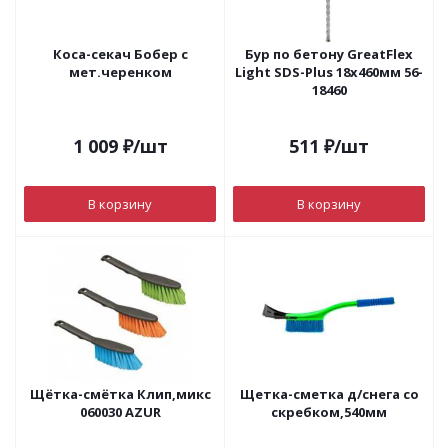
Коса-секач Бобер с
Бур по бетону GreatFlex
мет.черенком
Light SDS-Plus 18х460мм 56-
18460
1 009
₽
/шт
511
₽
/шт
В корзину
В корзину
Щётка-смётка Клип,микс
Щетка-сметка д/снега со
060030 AZUR
скребком,540мм