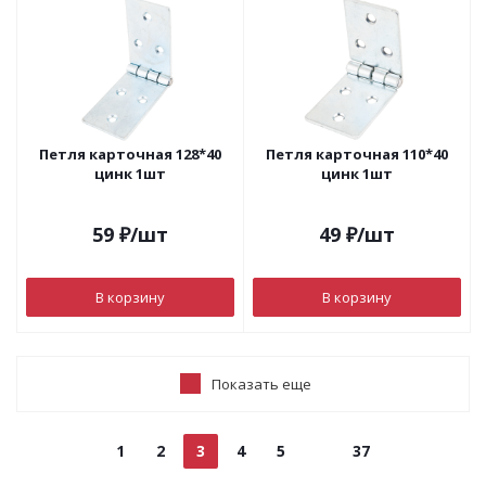
Петля карточная 128*40
Петля карточная 110*40
цинк 1шт
цинк 1шт
59
₽
/шт
49
₽
/шт
В корзину
В корзину
Показать еще
1
2
3
4
5
37