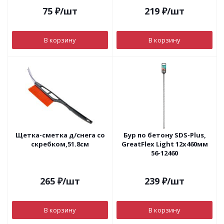
75
₽
/шт
219
₽
/шт
В корзину
В корзину
Щетка-сметка д/снега со
Бур по бетону SDS-Plus,
скребком,51.8см
GreatFlex Light 12х460мм
56-12460
265
₽
/шт
239
₽
/шт
В корзину
В корзину