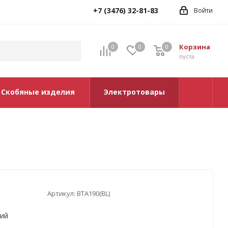
+7 (3476) 32-81-83
Войти
Корзина
0
0
0
0
пуста
Скобяные изделия
Электротовары
Артикул:
ВТА190(BL)
ний