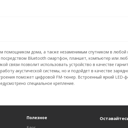
м помощником дома, а также незаменимым спутником в любой 
и посредством Bluetooth смартфон, планшет, компьютер или лю
кой связи позволит использовать устройство в качестве гарни
аботу акустической системы, но и подойдет в качестве зарядн
троения поможет цифровой FM-тюнер. Встроенный яркий LED-фон
редусмотрено специальное крепление.
Полезное
Оставайтесь
Блог