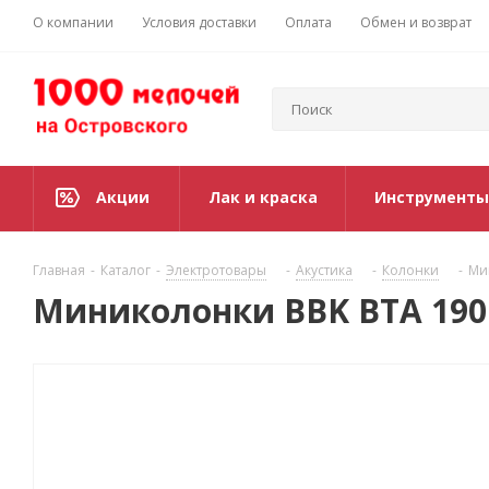
О компании
Условия доставки
Оплата
Обмен и возврат
Акции
Лак и краска
Инструменты
Главная
-
Каталог
-
Электротовары
-
Акустика
-
Колонки
-
Ми
Миниколонки BBK ВТА 190