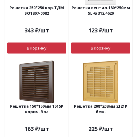
Решетка 250*250 кор.ТДМ
Решетка вентил.180*250мм
SQ1807-0082
SL-G 312 4620
343
₽
/шт
123
₽
/шт
В корзину
В корзину
Решетка 150*150мм 1515Р
Решетка 208*208мм 2121Р
корич. Эра
беж.
163
₽
/шт
225
₽
/шт