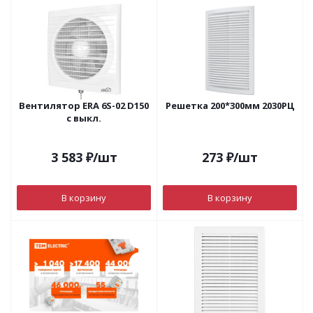
Вентилятор ERA 6S-02 D150
Решетка 200*300мм 2030РЦ
с выкл.
3 583
₽
/шт
273
₽
/шт
В корзину
В корзину