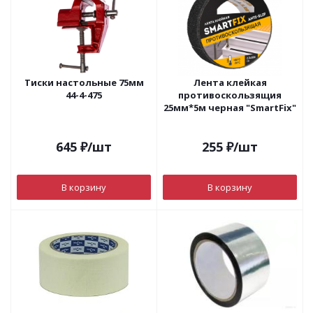
Тиски настольные 75мм
Лента клейкая
44-4-475
противоскользящия
25мм*5м черная "SmartFix"
645
₽
/шт
255
₽
/шт
В корзину
В корзину