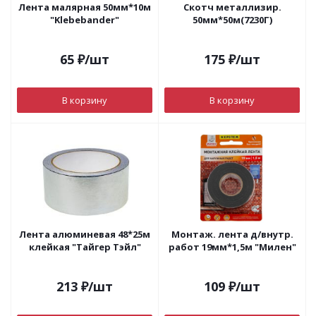
Лента малярная 50мм*10м
Скотч металлизир.
"Klebebander"
50мм*50м(7230Г)
65
₽
/шт
175
₽
/шт
В корзину
В корзину
Лента алюминевая 48*25м
Монтаж. лента д/внутр.
клейкая "Тайгер Тэйл"
работ 19мм*1,5м "Милен"
213
₽
/шт
109
₽
/шт