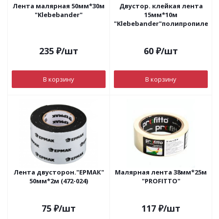
Лента малярная 50мм*30м
Двустор. клейкая лента
"Klebebander"
15мм*10м
"Klebebander"полипропилен.
235
₽
/шт
60
₽
/шт
В корзину
В корзину
Лента двусторон."ЕРМАК"
Малярная лента 38мм*25м
50мм*2м (472-024)
"PROFITTO"
75
₽
/шт
117
₽
/шт