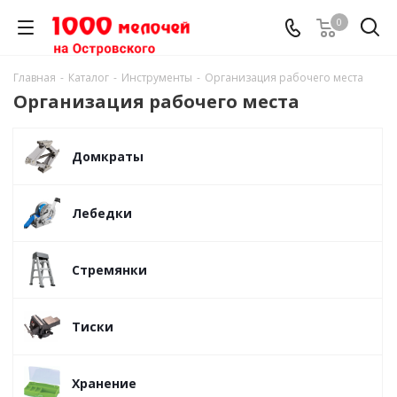
0
Главная
-
Каталог
-
Инструменты
-
Организация рабочего места
Организация рабочего места
Домкраты
Лебедки
Стремянки
Тиски
Хранение