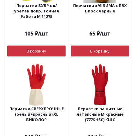
Перчатки ЗУБР с п/
Перчатки х/б ЗИМА с ПВХ
уретан.покр. Точная
Бирск черные
Работа М 11275
105
₽
/шт
65
₽
/шт
В корзину
В корзину
Перчатки СВЕРХПРОЧНЫЕ
Перчатки защитные
(белый+красный) XL
латексные М красные
БИКОЛОР
(777КНSС) КЩС