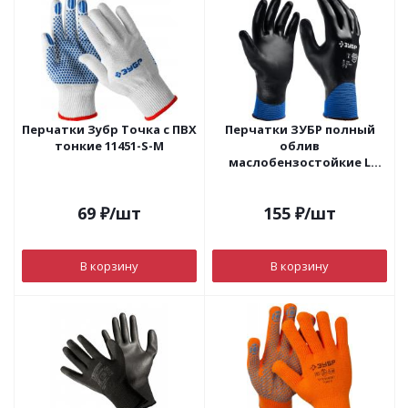
Перчатки Зубр Точка с ПВХ
Перчатки ЗУБР полный
тонкие 11451-S-M
облив
маслобензостойкие L
11279
69
₽
/шт
155
₽
/шт
В корзину
В корзину