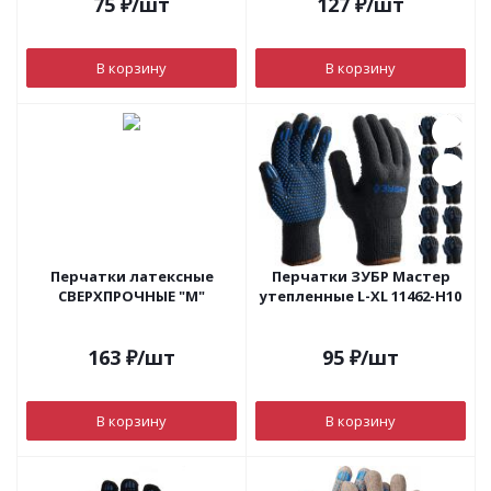
75
₽
/шт
127
₽
/шт
В корзину
В корзину
Перчатки латексные
Перчатки ЗУБР Мастер
СВЕРХПРОЧНЫЕ "М"
утепленные L-XL 11462-H10
163
₽
/шт
95
₽
/шт
В корзину
В корзину