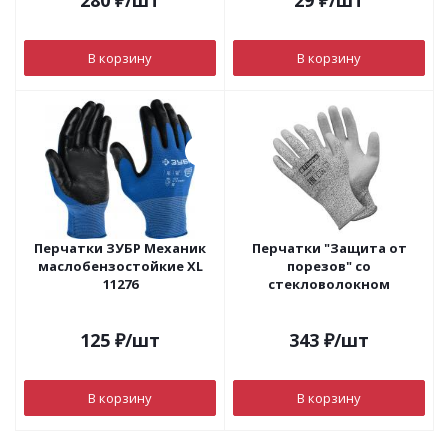
280
₽
/шт
29
₽
/шт
В корзину
В корзину
Перчатки ЗУБР Механик
Перчатки "Защита от
маслобензостойкие ХL
порезов" со
11276
стекловолокном
125
₽
/шт
343
₽
/шт
В корзину
В корзину