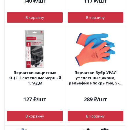
140
₽
/шт
117
₽
/шт
В корзину
В корзину
Перчатки защитные
Перчатки Зубр УРАЛ
КЩС-2 латексные черный
утепленные,акрил,
"L"АДМ
рельефное покрытие, S-M
11465
127
₽
/шт
289
₽
/шт
В корзину
В корзину