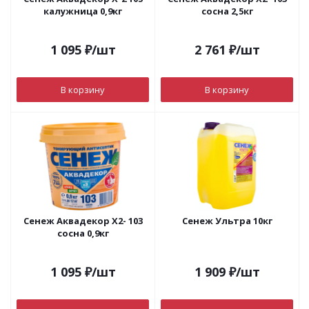
калужница 0,9кг
сосна 2,5кг
1 095
₽
/шт
2 761
₽
/шт
В корзину
В корзину
Сенеж Аквадекор Х2- 103
Сенеж Ультра 10кг
сосна 0,9кг
1 095
₽
/шт
1 909
₽
/шт