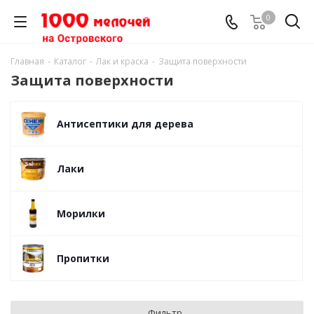
0
Главная
-
Каталог
-
Лак и краска
-
Защита поверхности
Защита поверхности
Антисептики для дерева
Лаки
Морилки
Пропитки
Фильтр