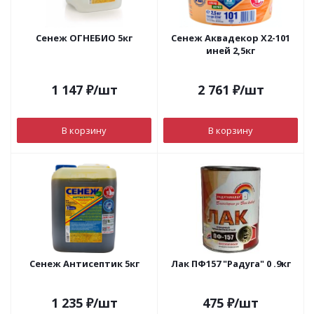
Сенеж ОГНЕБИО 5кг
Сенеж Аквадекор Х2-101
иней 2,5кг
1 147
₽
/шт
2 761
₽
/шт
В корзину
В корзину
Сенеж Антисептик 5кг
Лак ПФ157 "Радуга" 0 .9кг
1 235
₽
/шт
475
₽
/шт