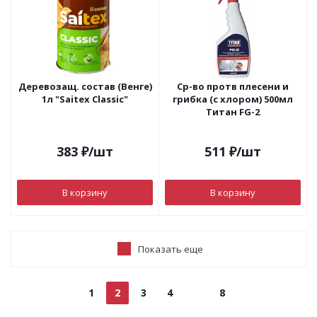
Деревозащ. состав (Венге)
Ср-во протв плесени и
1л "Saitex Classic"
грибка (с хлором) 500мл
Титан FG-2
383
₽
/шт
511
₽
/шт
В корзину
В корзину
Показать еще
1
2
3
4
8