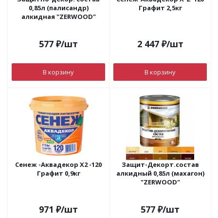
0,85л (палисандр)
Графит 2,5кг
алкидная "ZERWOOD"
577
₽
/шт
2 447
₽
/шт
В корзину
В корзину
Сенеж -Аквадекор Х2 -120
Защит-Декорт.состав
Графит 0,9кг
алкидный 0,85л (махагон)
"ZERWOOD"
971
₽
/шт
577
₽
/шт