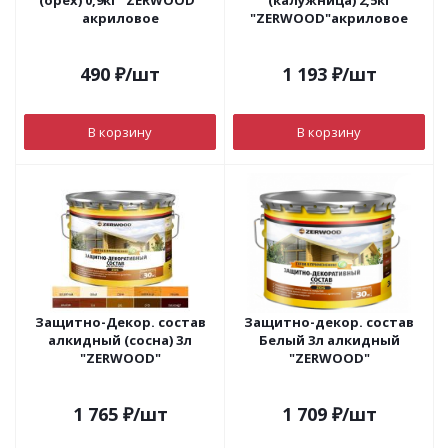
(орех) 0,9кг "ZERWOOD"
(калужница) 2,5кг
акриловое
"ZERWOOD"акриловое
490
₽
/шт
1 193
₽
/шт
В корзину
В корзину
Защитно-Декор. состав
Защитно-декор. состав
алкидный (сосна) 3л
Белый 3л алкидный
"ZERWOOD"
"ZERWOOD"
1 765
₽
/шт
1 709
₽
/шт