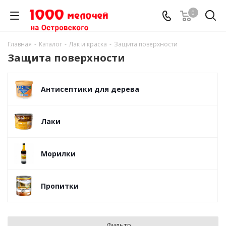
0
Главная
-
Каталог
-
Лак и краска
-
Защита поверхности
Защита поверхности
Антисептики для дерева
Лаки
Морилки
Пропитки
Фильтр