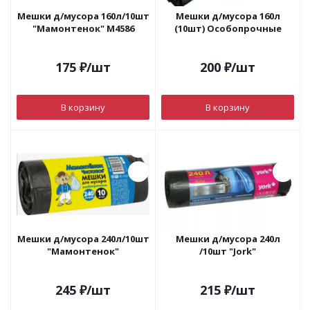
Мешки д/мусора 160л/10шт
Мешки д/мусора 160л
"Мамонтенок" М4586
(10шт) Особопрочные
175
₽
/шт
200
₽
/шт
В корзину
В корзину
Мешки д/мусора 240л/10шт
Мешки д/мусора 240л
"Мамонтенок"
/10шт "Jork"
245
₽
/шт
215
₽
/шт