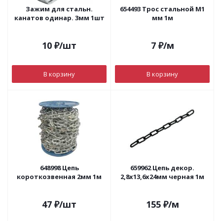
Зажим для стальн.
654493 Трос стальной М1
канатов одинар. 3мм 1шт
мм 1м
10
₽
/шт
7
₽
/м
В корзину
В корзину
648998 Цепь
659962 Цепь декор.
короткозвенная 2мм 1м
2,8х13,6х24мм черная 1м
47
₽
/шт
155
₽
/м