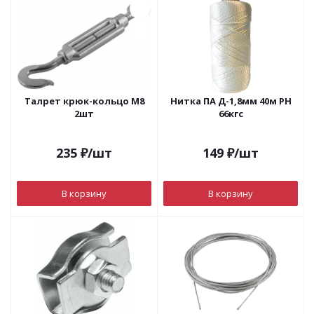
Талрет крюк-кольцо М8
Нитка ПА Д-1,8мм 40м РН
2шт
66кгс
235
₽
/шт
149
₽
/шт
В корзину
В корзину