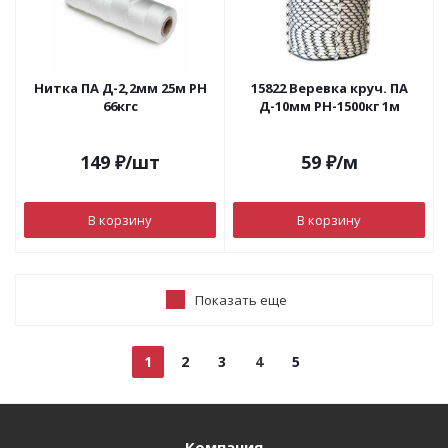
Нитка ПА Д-2,2мм 25м РН
15822 Веревка круч. ПА
66кгс
Д-10мм РН-1500кг 1м
149
₽
/шт
59
₽
/м
В корзину
В корзину
Показать еще
1
2
3
4
5
Компания