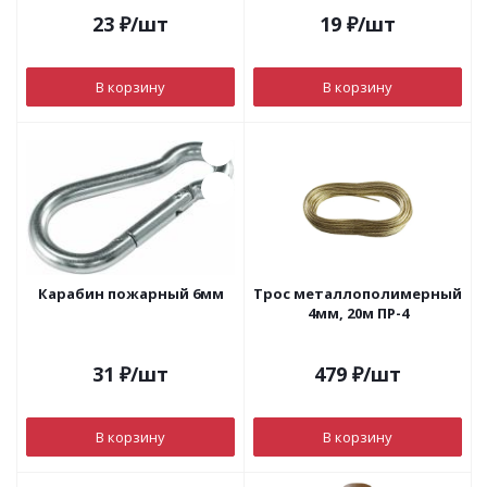
23
₽
/шт
19
₽
/шт
В корзину
В корзину
Карабин пожарный 6мм
Трос металлополимерный
4мм, 20м ПР-4
31
₽
/шт
479
₽
/шт
В корзину
В корзину