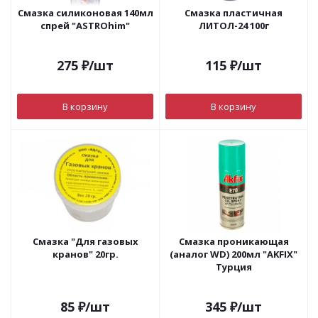
Смазка силиконовая 140мл
Смазка пластичная
спрей "ASTROhim"
ЛИТОЛ-24 100г
275
₽
/шт
115
₽
/шт
В корзину
В корзину
Смазка "Для газовых
Смазка проникающая
кранов" 20гр.
(аналог WD) 200мл "AKFIX"
Турция
85
₽
/шт
345
₽
/шт