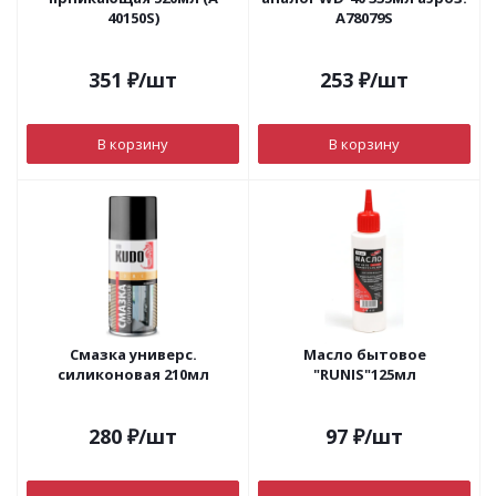
40150S)
А78079S
351
₽
/шт
253
₽
/шт
В корзину
В корзину
Смазка универс.
Масло бытовое
силиконовая 210мл
"RUNIS"125мл
280
₽
/шт
97
₽
/шт