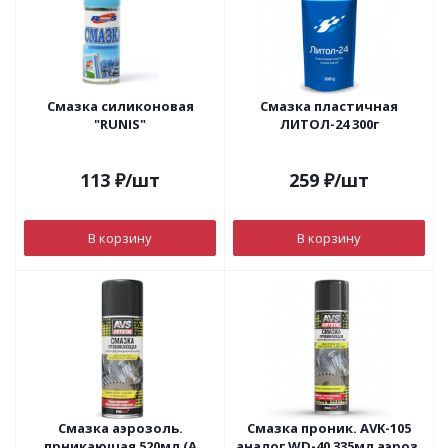
Смазка силиконовая
Смазка пластичная
"RUNIS"
ЛИТОЛ-24 300г
113
₽
/шт
259
₽
/шт
В корзину
В корзину
Смазка аэрозоль.
Смазка проник. АVK-105
прникающая 520мл (А
аналог WD-40 335мл аэроз.