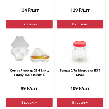
134
₽
/шт
129
₽
/шт
В корзину
В корзину
Контейнер д/СВЧ 3яиц
Банка 0,7л Медовая ПЭТ
Глазунья с45300пб
М966
99
₽
/шт
109
₽
/шт
В корзину
В корзину