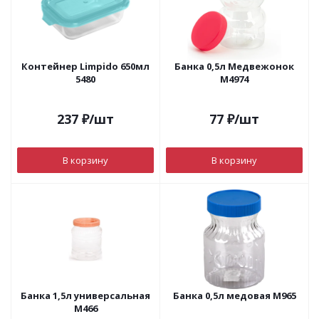
Контейнер Limpido 650мл
Банка 0,5л Медвежонок
5480
М4974
237
₽
/шт
77
₽
/шт
В корзину
В корзину
Банка 1,5л универсальная
Банка 0,5л медовая М965
М466