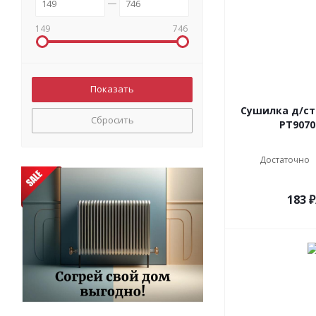
149
746
Сушилка д/ст
Сбросить
РТ9070
Достаточно
183
₽