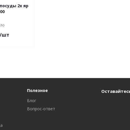
посуды 2х яр
00
ло
/шт
Полезное
Оставайтесь
Блог
Вопрос-ответ
ра