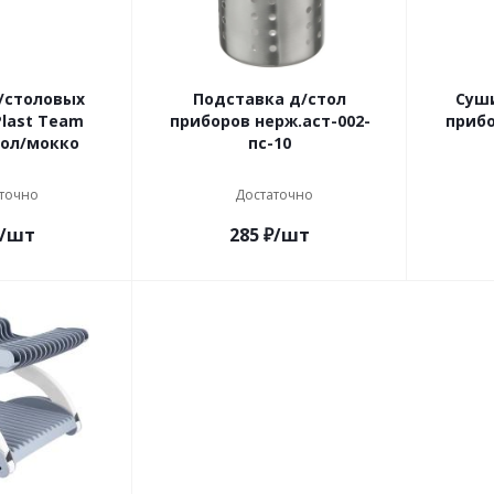
/столовых
Подставка д/стол
Суш
last Team
приборов нерж.аст-002-
прибо
ол/мокко
пс-10
точно
Достаточно
/шт
285
₽
/шт