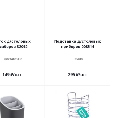
ток д/столовых
Подставка д/столовых
риборов 32092
приборов 008514
Достаточно
Мало
149
₽
/шт
295
₽
/шт