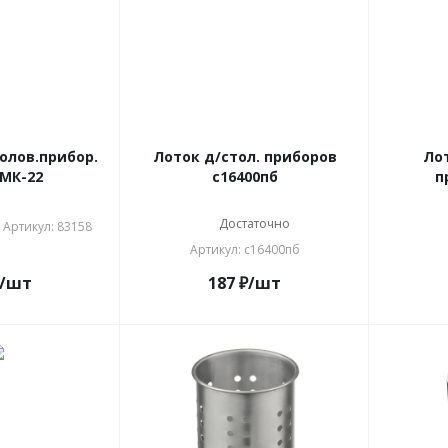
олов.прибор.
Лоток д/стол. приборов
Ло
МК-22
с16400пб
п
Достаточно
Артикул: 83158
Артикул: с16400пб
/шт
187
₽
/шт