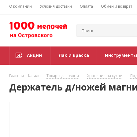
О компании
Условия доставки
Оплата
Обмен и возврат
Акции
Лак и краска
Инструменты
Главная
-
Каталог
-
Товары для кухни
-
Хранение на кухне
-
Под
Держатель д/ножей магни