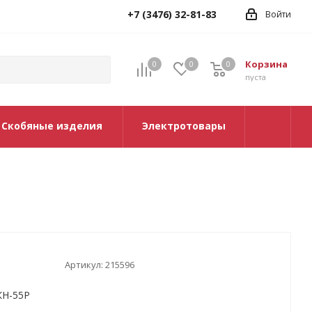
+7 (3476) 32-81-83
Войти
Корзина
0
0
0
0
пуста
Скобяные изделия
Электротовары
Артикул:
215596
КН-55Р