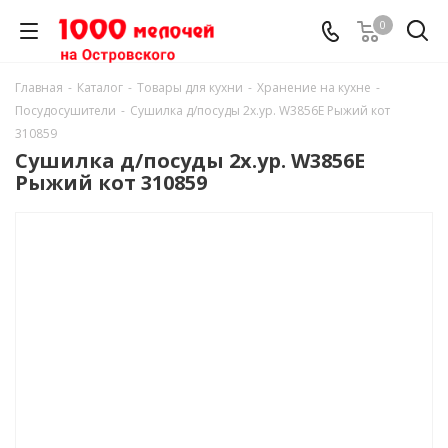
0
Главная
-
Каталог
-
Товары для кухни
-
Хранение на кухне
-
Посудосушители
-
Сушилка д/посуды 2х.ур. W3856E Рыжий кот
310859
Сушилка д/посуды 2х.ур. W3856E
Рыжий кот 310859