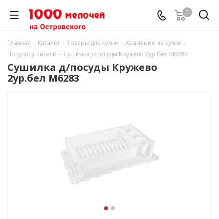
0
Главная
-
Каталог
-
Товары для кухни
-
Хранение на кухне
-
Посудосушители
-
Сушилка д/посуды Кружево 2ур.бел М6283
Сушилка д/посуды Кружево
2ур.бел М6283