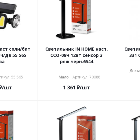
аст солн/бат
Светильник IN HOME наст.
Светил
ч/дв 55 565
ССО-08Ч 12Вт сенсор 3
331 
за
реж.черн.6544
Дост
икул: 55 565
Мало
Артикул: 70088
₽
/шт
1 361
₽
/шт