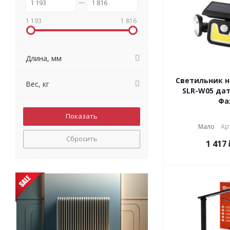
1 193
1 816
Длина, мм
Светильник н
Вес, кг
SLR-W05 дат
Фа
Мало
Арт
Сбросить
1 417