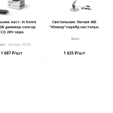
ьник наст. In home
Светильник Лючия 465
RGB диммер-сенсор
"Юниор"серебр.настольн.
ССО 20Ч черн.
Мало
ало
Артикул: 94795
1 687
₽
/шт
1 625
₽
/шт