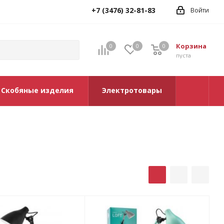
+7 (3476) 32-81-83
Войти
Корзина
0
0
0
0
пуста
Скобяные изделия
Электротовары