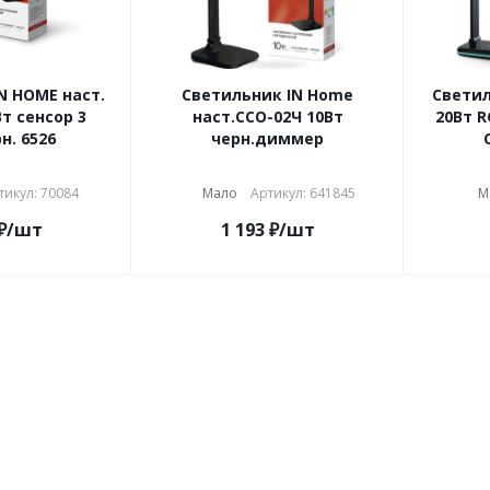
N HOME наст.
Светильник IN Home
Светил
т сенсор 3
наст.ССО-02Ч 10Вт
20Вт 
н. 6526
черн.диммер
тикул: 70084
Мало
Артикул: 641845
М
₽
/шт
1 193
₽
/шт