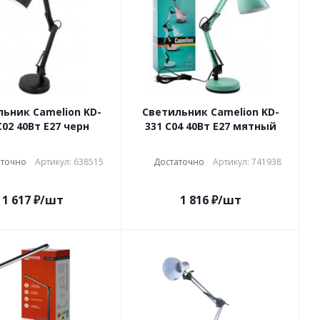
ьник Camelion KD-
Светильник Camelion KD-
С02 40Вт Е27 черн
331 С04 40Вт Е27 мятный
аточно
Артикул: 638515
Достаточно
Артикул: 741938
1 617
₽
/шт
1 816
₽
/шт