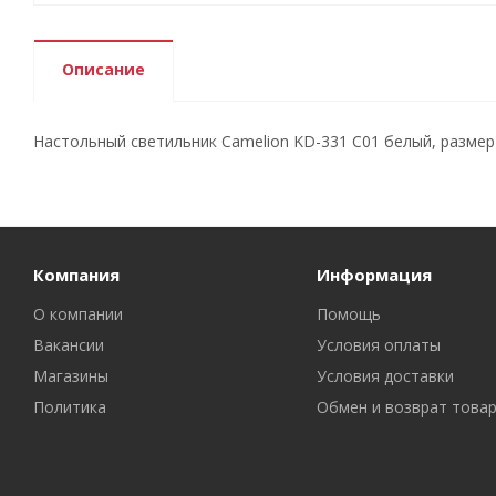
Описание
Настольный светильник Camelion KD-331 С01 белый, размер 4
Компания
Информация
О компании
Помощь
Вакансии
Условия оплаты
Магазины
Условия доставки
Политика
Обмен и возврат това