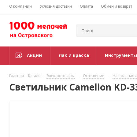
О компании
Условия доставки
Оплата
Обмен и возврат
Акции
Лак и краска
Инструменты
Главная
-
Каталог
-
Электротовары
-
Освещение
-
Настольная 
Светильник Camelion KD-33