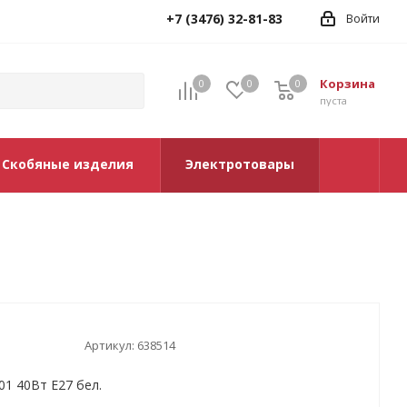
+7 (3476) 32-81-83
Войти
Корзина
0
0
0
0
пуста
Скобяные изделия
Электротовары
Артикул:
638514
01 40Вт Е27 бел.