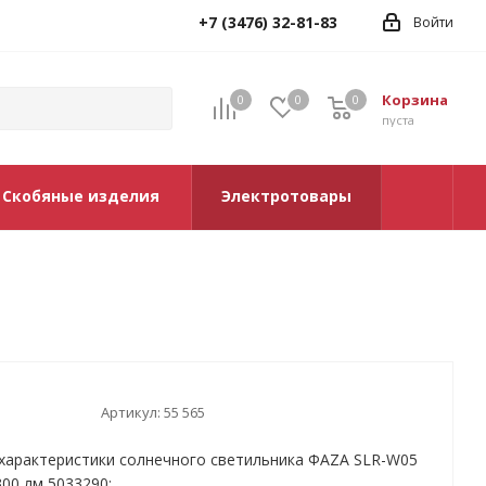
+7 (3476) 32-81-83
Войти
Корзина
0
0
0
0
пуста
Скобяные изделия
Электротовары
Артикул:
55 565
характеристики солнечного светильника ФАZА SLR-W05
300 лм 5033290: