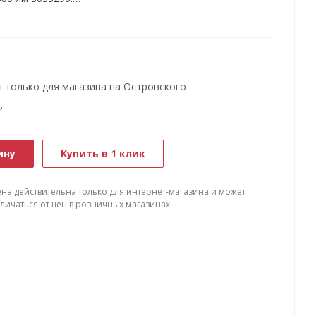
придомовой территории.
и движения и освещенности.
ика движения до 10 метров, диапазон обнаружения 180
, два боковых прожектора.
 только для магазина на Островского
сколькими шарнирами.
?
ме максимальной яркости при полностью заряженном
нечными лучами 6-8 часов.
ину
Купить в 1 клик
ена действительна только для интернет-магазина и может
тличаться от цен в розничных магазинах