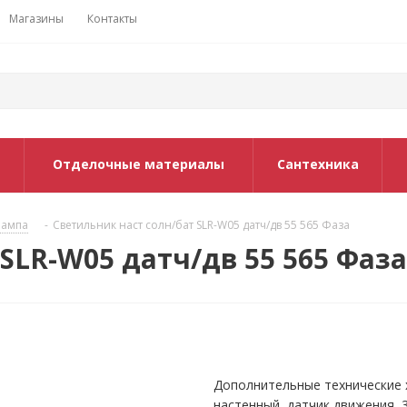
Магазины
Контакты
Отделочные материалы
Сантехника
лампа
-
Светильник наст солн/бат SLR-W05 датч/дв 55 565 Фаза
SLR-W05 датч/дв 55 565 Фаза
Дополнительные технические 
настенный, датчик движения, 