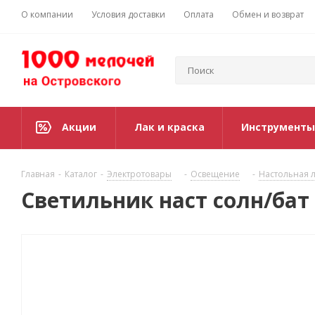
О компании
Условия доставки
Оплата
Обмен и возврат
Акции
Лак и краска
Инструменты
Главная
-
Каталог
-
Электротовары
-
Освещение
-
Настольная 
Светильник наст солн/бат 