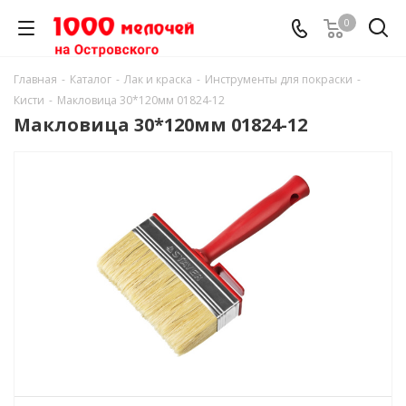
0
Главная
-
Каталог
-
Лак и краска
-
Инструменты для покраски
-
Кисти
-
Макловица 30*120мм 01824-12
Макловица 30*120мм 01824-12