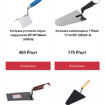
Кельма угловая нерж.
Кельма каменщика 175мм
наружная 60*60*80мм
"STAYER"(08250-4)
(05816)
403
₽
/шт
175
₽
/шт
В корзину
В корзину