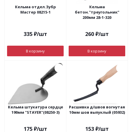
Кельма отдел.Зубр
Кельма
Мастер 08215-1
бетон."треугольник"
200мм 28-1-320
335
₽
/шт
260
₽
/шт
В корзину
В корзину
Кельма штукатура сердце
Расшивка д/швов вогнутая
190мм "STAYER"(08250-3)
10мм шов выпуклый (05932)
175
₽
/шт
153
₽
/шт