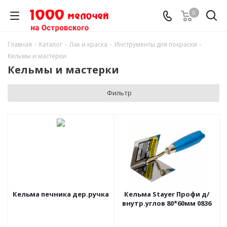
0
Главная
-
Каталог
-
Лак и краска
-
Инструменты для покраски
-
Кельмы и мастерки
Кельмы и мастерки
Фильтр
Кельма печника дер.ручка
Кельма Stayer Профи д/
внутр.углов 80*60мм 0836