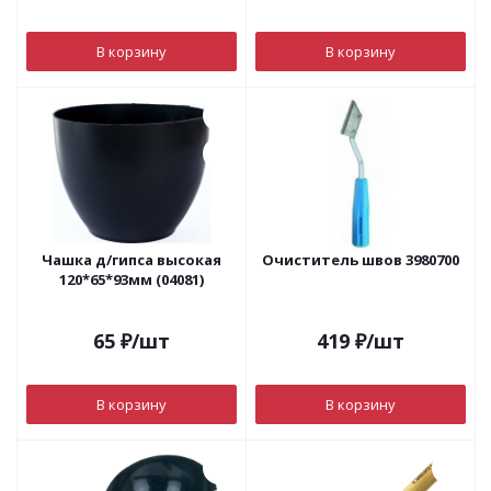
В корзину
В корзину
Чашка д/гипса высокая
Очиститель швов 3980700
120*65*93мм (04081)
65
₽
/шт
419
₽
/шт
В корзину
В корзину