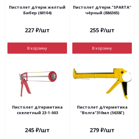
Пистолет д/герм желтый
Пистолет д/герм."SPARTA"
Бибер (60104)
чёрный (886365)
227
₽
/шт
255
₽
/шт
В корзину
В корзину
Пистолет д/герметика
Пистолет д/герметика
скелетный 23-1-003
"Волга"310мл (5638Г)
245
₽
/шт
279
₽
/шт