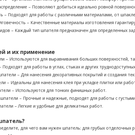
спределение – Позволяют добиться идеально ровной поверхнос
ь – Подходят для работы с различными материалами, от шпакле
лговечность – Качественные материалы изготовления гарантир
идов – Каждый тип шпателя предназначен для определенных за
й и их применение
и – Используются для выравнивания больших поверхностей, так
 Подходят для работы в углах, стыках и других труднодоступных
патели – Для нанесения декоративных покрытий и создания тек
ли – Идеальны для нанесения клея при укладке плитки или раб
тели – Используются для тонких финишных работ.
шпатели – Прочные и надежные, подходят для работы с густым
атели – Легкие и удобные для деликатных работ.
шпатель?
ределите, для чего вам нужен шпатель: для грубых отделочных 