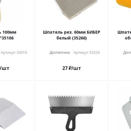
ь 100мм
Шпатель рез. 60мм БИБЕР
Шпате
"35106
белый (35266)
об
Артикул: 26018
Достаточно
Артикул: 53228
Дос
/шт
27
₽
/шт