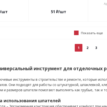
Ар
/шт
51
₽
/шт
Показать еще
1
2
3
ниверсальный инструмент для отделочных р
ючевые инструменты в строительстве и ремонте, которые испол
лов. Они подходят для работы со штукатуркой, шпаклевкой, кле
м и размеров шпатели помогают выполнять как грубые, так и т
а использования шпателей
оте – Эргономичная конструкция обеспечивает комфорт при на