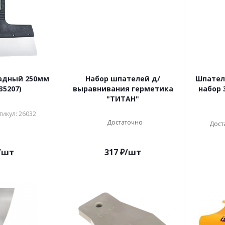
адный 250мм
Набор шпателей д/
Шпател
35207)
выравнивания герметика
набор 
"ТИТАН"
тикул: 26032
Достаточно
Дост
/шт
317
₽
/шт