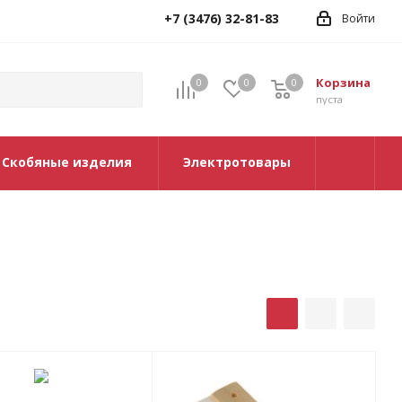
+7 (3476) 32-81-83
Войти
Корзина
0
0
0
0
пуста
Скобяные изделия
Электротовары