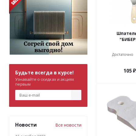
Шпател
"БИБЕР
Достаточно
105
₽
Будьте всегда в курсе!
Узнавайте о скидках и акциях
первым
Новости
Все новости