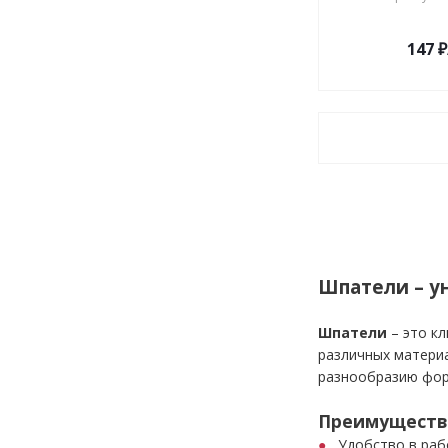
147
₽
Шпатели – у
Шпатели
– это кл
различных материа
разнообразию фор
Преимуществ
Удобство в раб