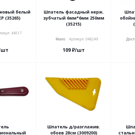
иновый белый
Шпатель фасадный нерж.
Шпа
Р (35265)
зубчатый 6мм*6мм 250мм
обойн
(35215)
тикул: 44517
Мало
Артикул: 048249
Дост
/шт
109
₽
/шт
тель
Шпатель д/разглажив.
Шпа
циональный
обоев 28см (3009200)
стальн