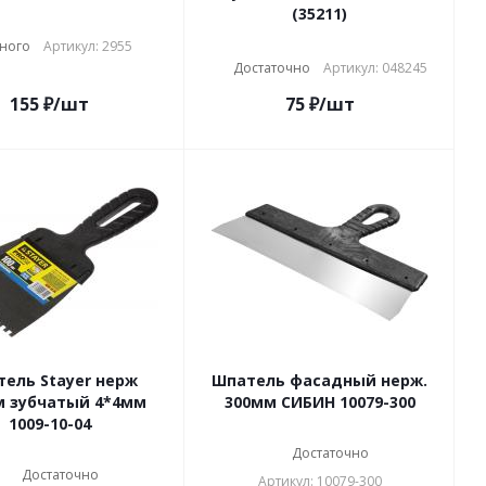
(35211)
ного
Артикул: 2955
Достаточно
Артикул: 048245
155
₽
/шт
75
₽
/шт
ель Stayer нерж
Шпатель фасадный нерж.
м зубчатый 4*4мм
300мм СИБИН 10079-300
1009-10-04
Достаточно
Достаточно
Артикул: 10079-300