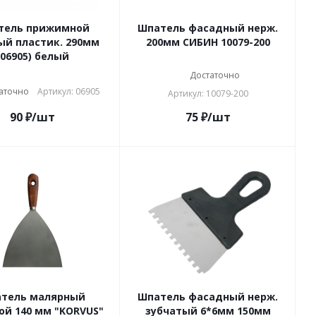
тель прижимной
Шпатель фасадный нерж.
ый пластик. 290мм
200мм СИБИН 10079-200
(06905) белый
Достаточно
аточно
Артикул: 06905
Артикул: 10079-200
90
₽
/шт
75
₽
/шт
тель малярный
Шпатель фасадный нерж.
ой 140 мм "KORVUS"
зубчатый 6*6мм 150мм