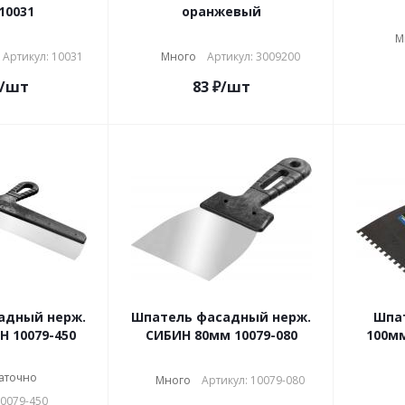
10031
оранжевый
М
Артикул: 10031
Много
Артикул: 3009200
/шт
83
₽
/шт
адный нерж.
Шпатель фасадный нерж.
Шпат
 10079-450
СИБИН 80мм 10079-080
100м
аточно
Много
Артикул: 10079-080
10079-450