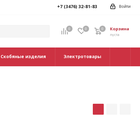
+7 (3476) 32-81-83
Войти
Корзина
0
0
0
0
пуста
Скобяные изделия
Электротовары