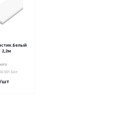
астик.Белый
 2,2м
ного
60 001 Бел
/шт