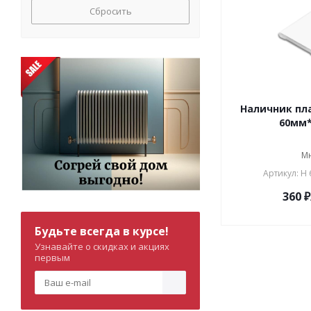
Сбросить
Наличник пл
60мм*
М
Артикул: Н 
360
₽
Будьте всегда в курсе!
Узнавайте о скидках и акциях
первым